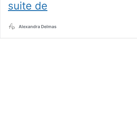
Accompagner
suite de
et
comprendre
ses
Alexandra Delmas
émotions