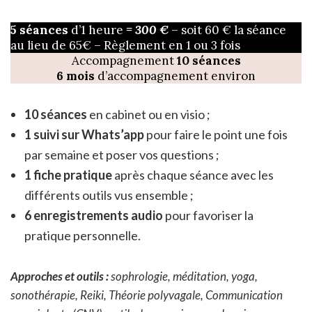
5 séances
d’1 heure
= 300 €
– soit 60 € la séance
au lieu de 65€ – Règlement en 1 ou 3 fois
Accompagnement
10 séances
6 mois
d’accompagnement environ
10 séances
en cabinet ou en visio ;
1 suivi sur Whats’app
pour faire le point une fois
par semaine et poser vos questions ;
1 fiche pratique
après chaque séance avec les
différents outils vus ensemble ;
6 enregistrements audio
pour favoriser la
pratique personnelle.
Approches et outils :
sophrologie, méditation, yoga,
sonothérapie, Reiki, Théorie polyvagale, Communication