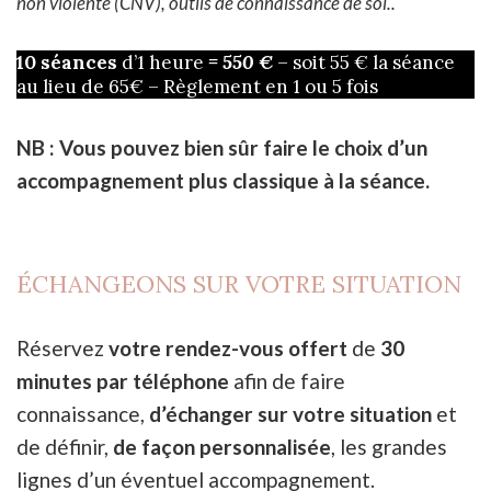
non violente (CNV), outils de connaissance de soi..
10 séances
d’1 heure
= 550 €
– soit 55 € la séance
au lieu de 65€ – Règlement en 1 ou 5 fois
NB : Vous pouvez bien sûr faire le choix d’un
accompagnement plus classique à la séance.
ÉCHANGEONS SUR VOTRE SITUATION
Réservez
votre rendez-vous offert
de
30
minutes par téléphone
afin de faire
connaissance,
d’échanger sur votre situation
et
de définir,
de façon personnalisée
, les grandes
lignes d’un éventuel accompagnement.