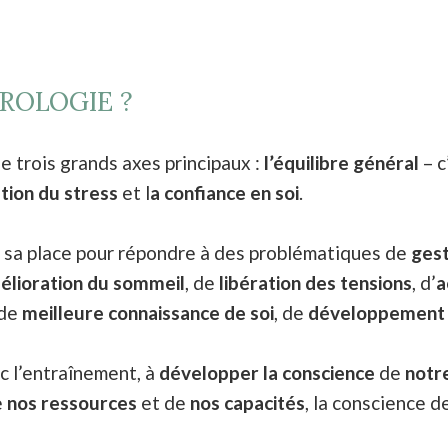
ROLOGIE ?
e trois grands axes principaux :
l’équilibre général
– c
stion du stress
et l
a confiance en soi
.
e sa place pour répondre à des problématiques de
gest
élioration du sommeil
, de
libération des tensions
, d’
a
 de
meilleure connaissance de soi
, de
développement 
c l’entraînement, à
développer la conscience
de
notr
e
nos ressources
et de
nos capacités
, la conscience d