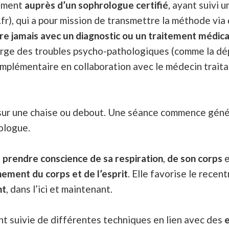
lement
auprès d’un sophrologue certifié
, ayant suivi 
r), qui a pour mission de transmettre la méthode via
ère jamais avec un diagnostic ou un traitement médica
arge des troubles psycho-pathologiques (comme la dép
plémentaire en collaboration avec le médecin traitan
s sur une chaise ou debout. Une séance commence gén
ologue.
e
prendre conscience de sa respiration
,
de son corps
hement du corps et de l’esprit
. Elle favorise le recen
nt
, dans l’ici et maintenant.
nt suivie de différentes techniques en lien avec des
e