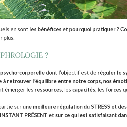
uels en sont
les bénéfices
et
pourquoi pratiquer ? Co
r plus.
OPHROLOGIE ?
 psycho-corporelle
dont l’objectif est de
réguler le 
e à
retrouver l’équilibre entre notre corps, nos émoti
ant émerger les
ressources
, les
capacités
, les
forces
qu
partie sur
une meilleure régulation du STRESS et 
 l’INSTANT PRÉSENT
et
sur ce qui est satisfaisant dan