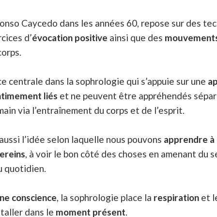
fonso Caycedo dans les années 60, repose sur des te
rcices d’
évocation positive
ainsi que des
mouvement
corps.
e centrale dans la sophrologie qui s’appuie sur une
ap
ntimement liés
et ne peuvent être appréhendés séparé
ain via l’entraînement du corps et de l’esprit.
 aussi l’idée selon laquelle nous pouvons
apprendre à
sereins
, à voir le bon côté des choses en amenant du s
u quotidien.
ine conscience
, la sophrologie place la
respiration
et 
taller dans le
moment présent
.